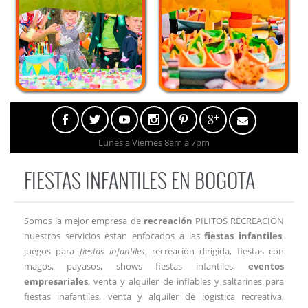
Lunes a Viernes 8am a 7pm
FIESTAS INFANTILES EN BOGOTA
Somos la mejor empresa de
recreación
PILITOS RECREACIÓN
nuestros servicios estan enfocados a las
fiestas infantiles
,
juegos para
fiestas infantiles
, recreación dirigida, fiestas con
magos, payasos, shows fiestas infantiles,
eventos
empresariales
, venta y alquiler de inflables y saltarines para
fiestas inafantiles, venta y alquiler de logistica recreativa,